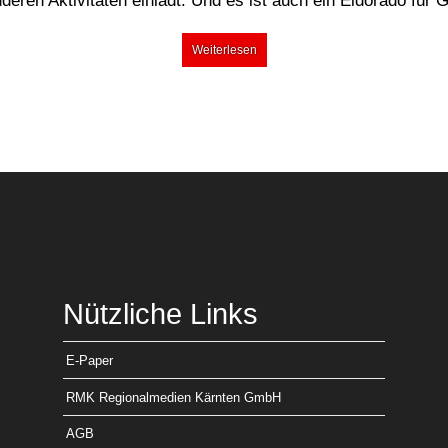
nderen Aktivitäten einlädt. Und es ist auch ein Eldorado für 
Weiterlesen
Nützliche Links
E-Paper
RMK Regionalmedien Kärnten GmbH
AGB