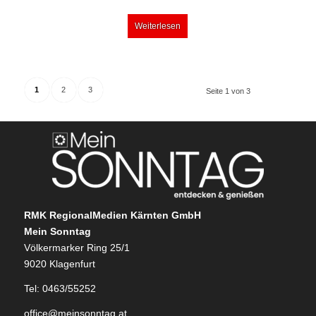
Weiterlesen
1
2
3
Seite 1 von 3
RMK RegionalMedien Kärnten GmbH
Mein Sonntag
Völkermarker Ring 25/1
9020 Klagenfurt
Tel: 0463/55252
office@meinsonntag.at