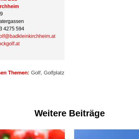
irchheim
19
atergassen
43 4275 594
golf@badkleinkirchheim.at
ckgolf.at
sen Themen:
Golf
,
Golfplatz
Weitere Beiträge