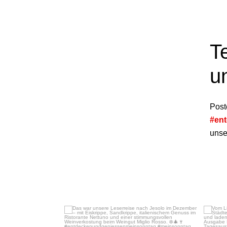
T
u
Post
#en
unser
Dez. 16