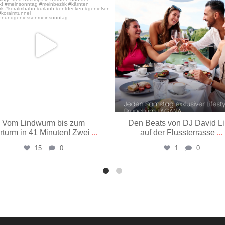
Vom Lindwurm bis zum
Den Beats von DJ David L
rturm in 41 Minuten! Zwei
...
auf der Flussterrasse
...
15
0
1
0