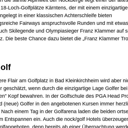
 18-Loch-Golfplätze Kärntens, der mit einem einzigarti
Angelegt in einer klassischen Achterschleife bieten
sreiche Fairways anspruchsvolle Runden und mit etwas
 auch Skilegende und Olympiasieger Franz Klammer auf 
tz. Die beste Chance dazu bietet die „Franz Klammer Tr
olf
e Flair am Golfplatz in Bad Kleinkirchheim wird aber ni
eschätzt, wenn durch die einzigartige Lage Golfer bei
len” Kopf bewahren. In der Golfschule des PGA Head Pro
nd (neue) Golfer in den angebotenen Kursen immer herzl
 Nach einem Tag in der Golfarena laden die beiden orts
 Entspannen ein. Auch die nock/golf Hotels überzeugen
Golfangeboten, denn bereits ab einer Übernachtung werd