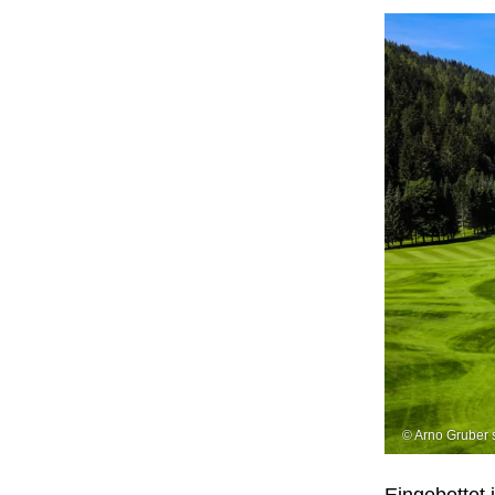
© Arno Gruber 
E
ingebettet 