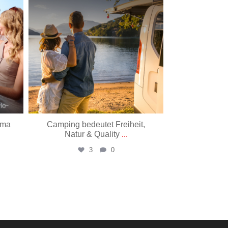
ima
Camping bedeutet Freiheit,
Der unbek
Natur & Quality
...
dieses Zit
3
0