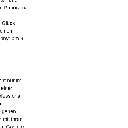
gen Panorama
 Glück
seinem
ophy“ am 6.
cht nur im
 einer
fessional
ich
eigenen
 mit ihren
en Gäste mit