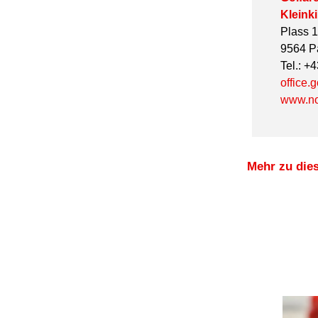
Kleink
Plass 
9564 P
Tel.: +
office.
www.no
Mehr zu die