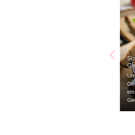
So
Ge
Un
Ge
ei
Ge