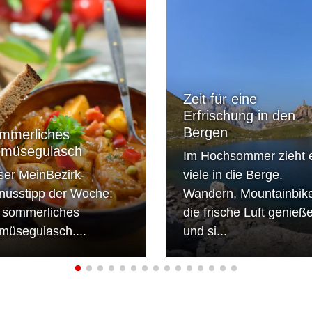
Zeit für eine
Erfrischung in den
Bergen
mmerliches
müsegulasch
Im Hochsommer zieht 
ser MeinBezirk-
viele in die Berge.
nusstipp der Woche:
Wandern, Mountainbik
n sommerliches
die frische Luft genieß
müsegulasch....
und si...