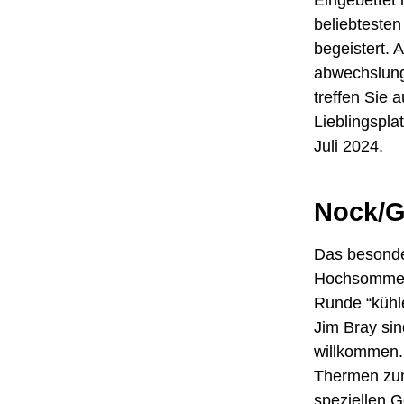
beliebtesten
begeistert. 
abwechslung
treffen Sie
Lieblingspla
Juli 2024.
Nock/G
Das besonder
Hochsommer g
Runde “küh
Jim Bray si
willkommen.
Thermen zum
speziellen 