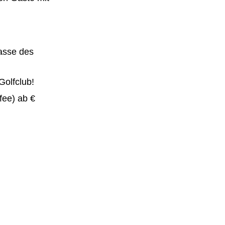
asse des
Golfclub!
fee) ab €