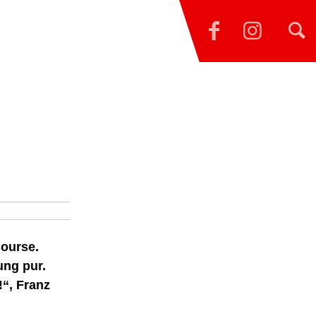
ourse.
ung pur.
!“, Franz