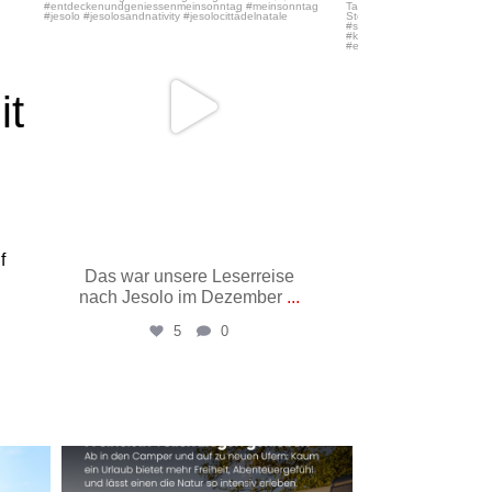
it
f
Das war unsere Leserreise
Vom Lindwu
nach Jesolo im Dezember
...
Uhrturm in 41 
5
0
15
Mai 26