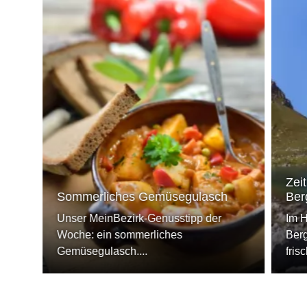
Zeit
Sommerliches Gemüsegulasch
Ber
Unser MeinBezirk-Genusstipp der
Im H
Woche: ein sommerliches
Berg
Gemüsegulasch....
fris