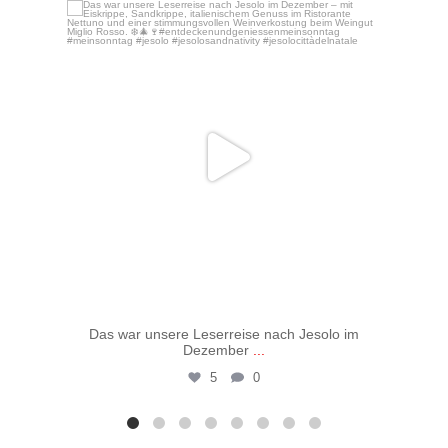
Dez. 16
Das war unsere Leserreise nach Jesolo im
Vo
Dezember
...
5
0