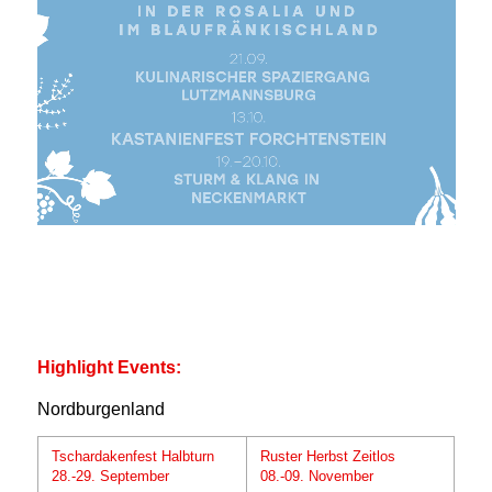
Highlight Events:
Nordburgenland
Tschardakenfest Halbturn
Ruster Herbst Zeitlos
28.-29. September
08.-09. November