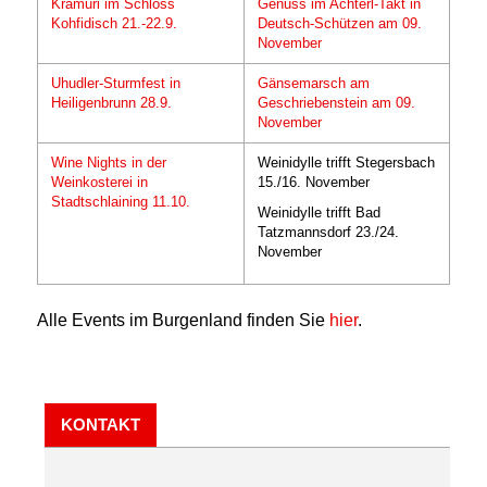
Kramuri im Schloss
Genuss im Achterl-Takt in
Kohfidisch 21.-22.9.
Deutsch-Schützen am 09.
November
Uhudler-Sturmfest in
Gänsemarsch am
Heiligenbrunn 28.9.
Geschriebenstein am 09.
November
Wine Nights in der
Weinidylle trifft Stegersbach
Weinkosterei in
15./16. November
Stadtschlaining 11.10.
Weinidylle trifft Bad
Tatzmannsdorf 23./24.
November
Alle Events im Burgenland finden Sie
hier
.
KONTAKT