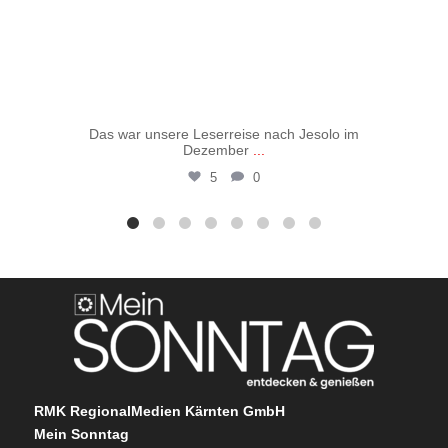
Das war unsere Leserreise nach Jesolo im
Vo
Dezember
...
5
0
RMK RegionalMedien Kärnten GmbH
Mein Sonntag