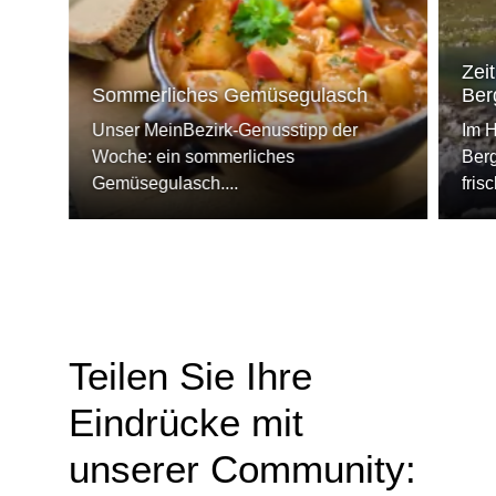
Zeit
Sommerliches Gemüsegulasch
Ber
Unser MeinBezirk-Genusstipp der
Im H
Woche: ein sommerliches
Berg
Gemüsegulasch....
fris
Teilen Sie Ihre
Eindrücke mit
unserer Community: