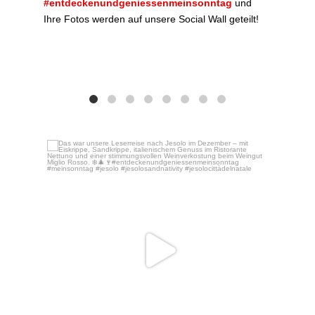
#entdeckenundgeniessenmeinsonntag
und
Ihre Fotos werden auf unsere Social Wall geteilt!
Das w
Dez. 16