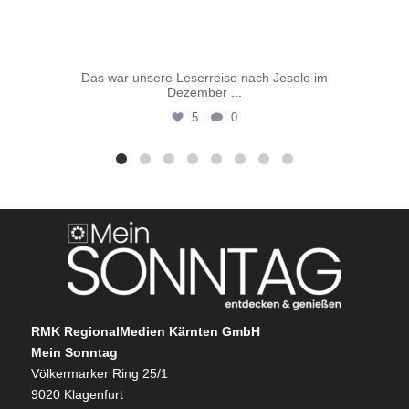
Das war unsere Leserreise nach Jesolo im
Vo
Dezember
...
5
0
RMK RegionalMedien Kärnten GmbH
Mein Sonntag
Völkermarker Ring 25/1
9020 Klagenfurt