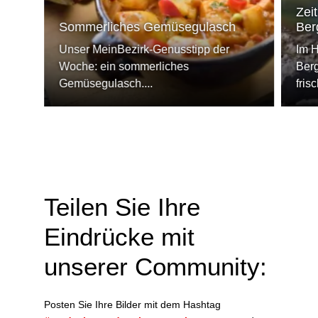
Zeit
Sommerliches Gemüsegulasch
Ber
Unser MeinBezirk-Genusstipp der
Im H
Woche: ein sommerliches
Berg
Gemüsegulasch....
fris
Teilen Sie Ihre
Eindrücke mit
unserer Community:
Posten Sie Ihre Bilder mit dem Hashtag