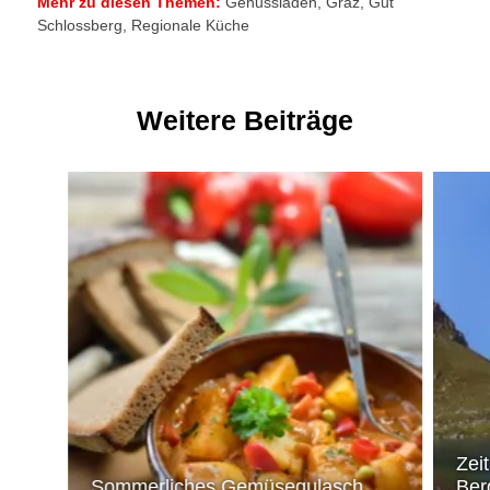
Mehr zu diesen Themen:
Genussladen
,
Graz
,
Gut
Schlossberg
,
Regionale Küche
Weitere Beiträge
Zeit
Sommerliches Gemüsegulasch
Ber