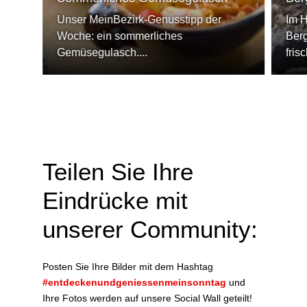
Unser MeinBezirk-Genusstipp der
Im H
Woche: ein sommerliches
Berg
Gemüsegulasch....
fris
Teilen Sie Ihre
Eindrücke mit
unserer Community:
Posten Sie Ihre Bilder mit dem Hashtag
#entdeckenundgeniessenmeinsonntag
und
Ihre Fotos werden auf unsere Social Wall geteilt!