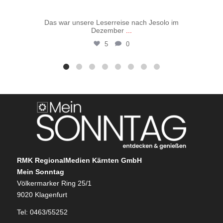
Das war unsere Leserreise nach Jesolo im
Vo
Dezember
...
5
0
RMK RegionalMedien Kärnten GmbH
Mein Sonntag
Völkermarker Ring 25/1
9020 Klagenfurt
Tel: 0463/55252