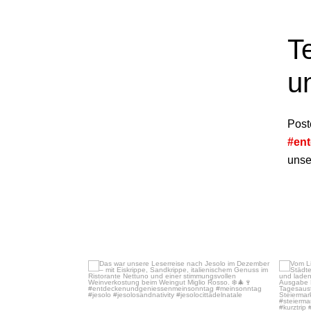
T
u
Post
#en
unser
Dez. 16