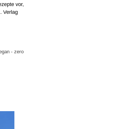
ezepte vor,
. Verlag
vegan - zero