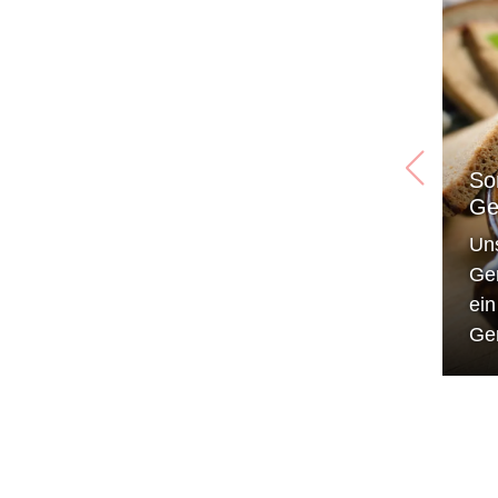
So
Ge
Un
Ge
ei
Ge