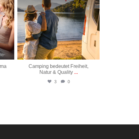
ima
Camping bedeutet Freiheit,
Der unbek
Natur & Quality
...
dieses Zit
3
0