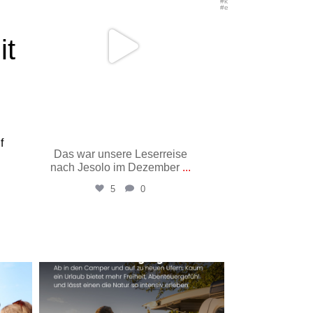
it
f
Das war unsere Leserreise
Vom Lindwu
nach Jesolo im Dezember
...
Uhrturm in 41 
5
0
15
Mai 26