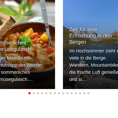
Zeit für eine
Erfrischung in den
Bergen
mmerliches
müsegulasch
Im Hochsommer zieht 
ser MeinBezirk-
viele in die Berge.
nusstipp der Woche:
Wandern, Mountainbik
n sommerliches
die frische Luft genieß
müsegulasch....
und si...