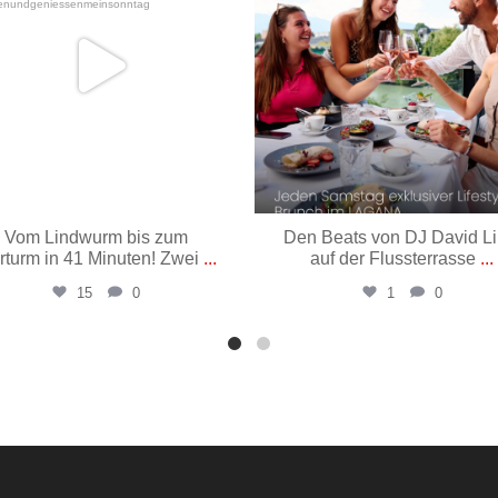
Vom Lindwurm bis zum
Den Beats von DJ David L
rturm in 41 Minuten! Zwei
...
auf der Flussterrasse
...
15
0
1
0