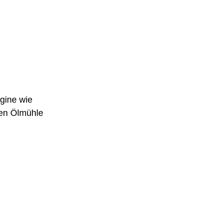
rgine wie
nen Ölmühle