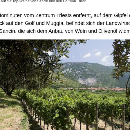
– auf die Top-Weine von Sancin und den Golf von Triest.
tominuten vom Zentrum Triests entfernt, auf dem Gipfel
ick auf den Golf und Muggia, befindet sich der Landwirts
 Sancin, die sich dem Anbau von Wein und Olivenöl widm