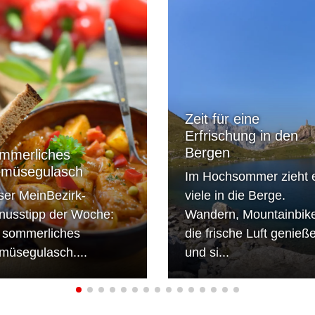
Zeit für eine
Erfrischung in den
Bergen
mmerliches
müsegulasch
Im Hochsommer zieht 
ser MeinBezirk-
viele in die Berge.
nusstipp der Woche:
Wandern, Mountainbik
n sommerliches
die frische Luft genieß
müsegulasch....
und si...