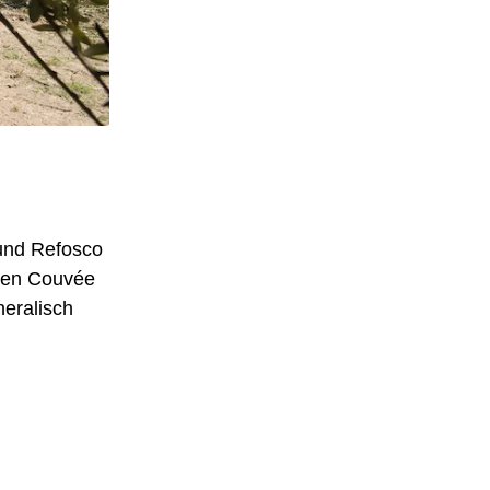
und Refosco
iden Couvée
neralisch