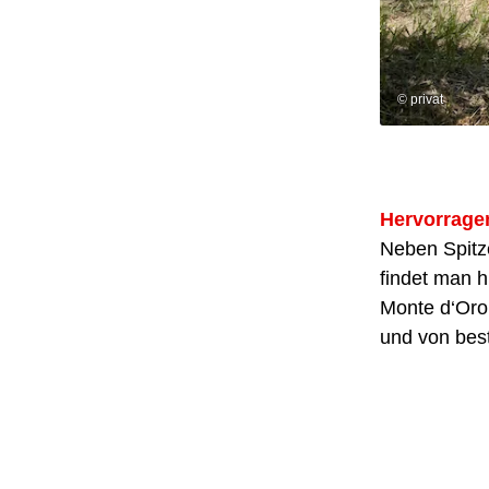
© privat
Hervorrage
Neben Spitz
findet man 
Monte d‘Oro 
und von best