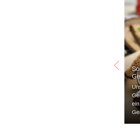
So
Ge
Un
Ge
ei
Ge