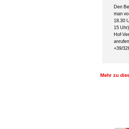
Den Bet
man von
18.30 U
15 Uhr
Hof-Ver
anrufen
+39/32
Mehr zu die