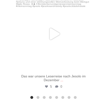
Dez. 16
Das war unsere Leserreise nach Jesolo im
Vo
Dezember
...
5
0