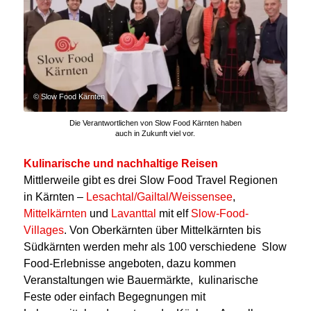
© Slow Food Kärnten
Die Verantwortlichen von Slow Food Kärnten haben
auch in Zukunft viel vor.
Kulinarische und nachhaltige Reisen
Mittlerweile gibt es drei Slow Food Travel Regionen
in Kärnten –
Lesachtal/Gailtal/Weissensee
,
Mittelkärnten
und
Lavanttal
mit elf
Slow-Food-
Villages
. Von Oberkärnten über Mittelkärnten bis
Südkärnten werden mehr als 100 verschiedene Slow
Food-Erlebnisse angeboten, dazu kommen
Veranstaltungen wie Bauermärkte, kulinarische
Feste oder einfach Begegnungen mit