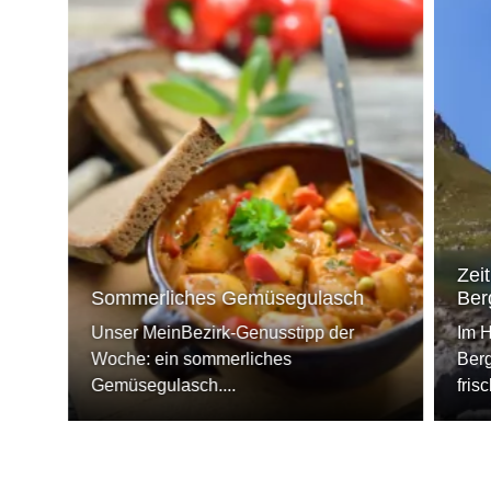
Zeit
Sommerliches Gemüsegulasch
Ber
Unser MeinBezirk-Genusstipp der
Im H
Woche: ein sommerliches
Berg
Gemüsegulasch....
fris