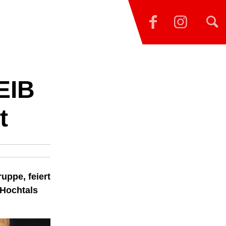
EIB
t
ppe, feiert
 Hochtals