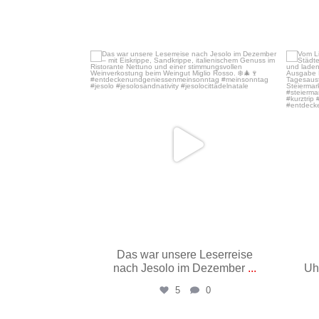
Dez. 16
Das war unsere Leserreise
nach Jesolo im Dezember
...
Uh
5
0