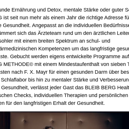
unde Ernährung und Detox, mentale Stärke oder guter Sc
st seit nun mehr als einem Jahr die richtige Adresse fü
e Gesundheit. Angepasst an die individuellen Bedürfnis
mmert sich das Ärzteteam rund um den ärztlichen Leiter
ohler mit einem breiten Spektrum an schul- und
rmedizinischen Kompetenzen um das langfristige gesun
ste. Gebucht werden eigens entwickelte Programme auf
 METHODE© mit einem Mindestaufenthalt von sieben 
sten nach F. X. Mayr für einen gesunden Darm über bes
Schlaflabor bis hin zu mentaler Stärke und Verbesserun
 Gesundheit, verlässt jeder Gast das BLEIB BERG Healt
schen Checks, individuellen Therapien und persönlichen
 für den langfristigen Erhalt der Gesundheit.