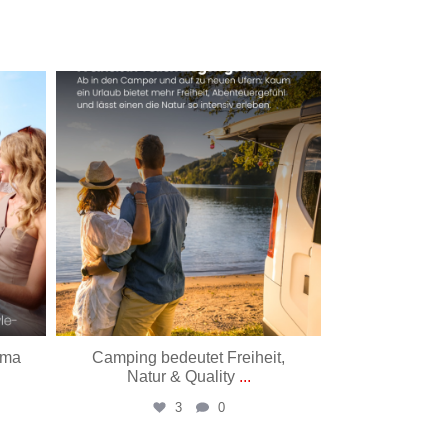
Mai 26
ima
Camping bedeutet Freiheit,
Der unbek
Natur & Quality
...
dieses Zit
3
0