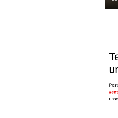
T
u
Post
#en
unser