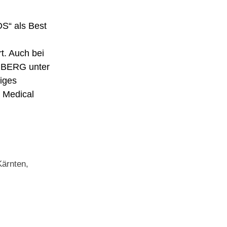
S“ als Best
t. Auch bei
B BERG unter
iges
t Medical
Kärnten
,