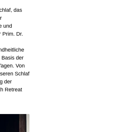
hlaf, das
r
se und
 Prim. Dr.
dheitliche
 Basis der
Tagen. Von
seren Schlaf
g der
h Retreat