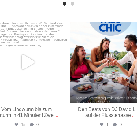
Nov. 17
Mai 29
Vom Lindwurm bis zum
Den Beats von DJ David L
rturm in 41 Minuten! Zwei
...
auf der Flussterrasse
...
15
0
1
0