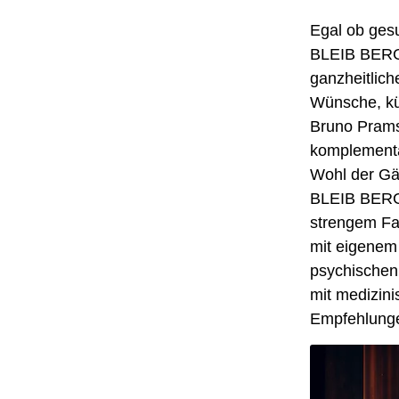
Egal ob ges
BLEIB BERG i
ganzheitlich
Wünsche, kü
Bruno Prams
komplementä
Wohl der Gä
BLEIB BERG
strengem Fa
mit eigenem 
psychischen
mit medizini
Empfehlungen