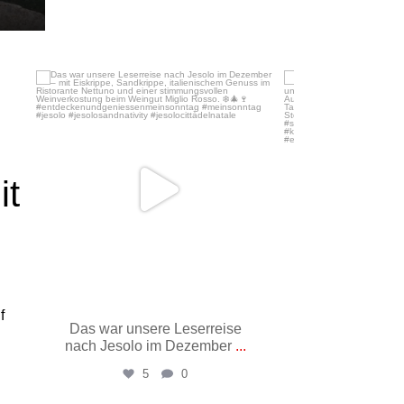
Dez. 16
No
it
f
Das war unsere Leserreise
Vom Lindwu
nach Jesolo im Dezember
...
Uhrturm in 41 
5
0
15