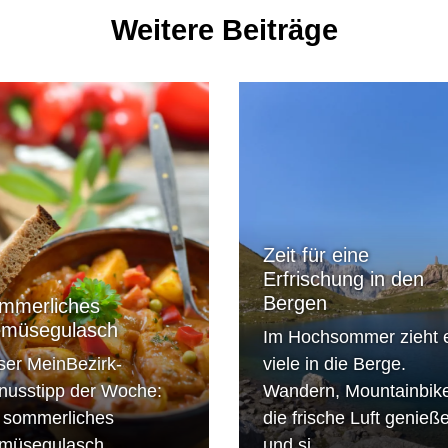
Weitere Beiträge
Zeit für eine
Erfrischung in den
Bergen
mmerliches
müsegulasch
Im Hochsommer zieht 
ser MeinBezirk-
viele in die Berge.
nusstipp der Woche:
Wandern, Mountainbik
n sommerliches
die frische Luft genieß
müsegulasch....
und si...