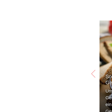
So
Ge
Un
Ge
ei
Ge