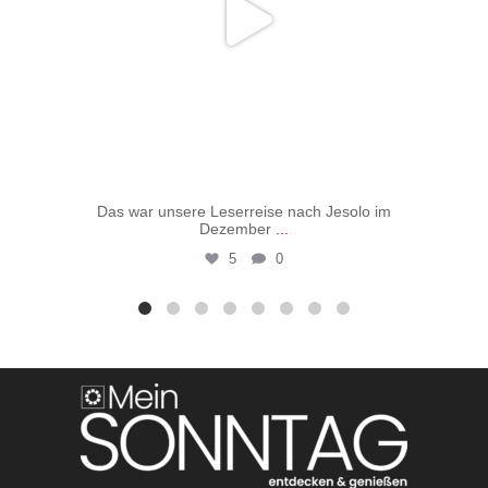
Das war unsere Leserreise nach Jesolo im
Vo
Dezember
...
5
0