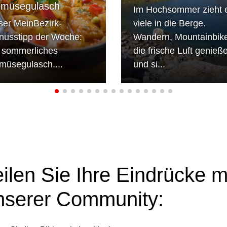
müsegulasch
Im Hochsommer zieht 
ser MeinBezirk-
viele in die Berge.
nusstipp der Woche:
Wandern, Mountainbik
n sommerliches
die frische Luft genieß
müsegulasch....
und si...
eilen Sie Ihre Eindrücke m
nserer Community: