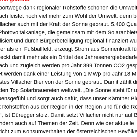
portwege dank regionaler Rohstoffe schonen die Umwelt
lach leistet noch viel mehr zum Wohl der Umwelt, denn be
llacher auch mit der Kraft der Sonne gebraut. 5.400 Qu
 Photovoltaikanlage, die gemeinsam mit dem Solaranbiet
lisiert und durch Bürgerbeteiligung regional finanziert w
er als ein Fußballfeld, erzeugt Strom aus Sonnenkraft fü
eckt damit mehr als ein Drittel des Jahresenergiebedarf
llach und zugleich werden pro Jahr 399 Tonnen CO2 gesp
 werden dank einer Leistung von 1 MWp pro Jahr 18 Mi
tes Villacher Bier von der Sonne gebraut. Damit zählt di
den Top Solarbrauereien weltweit. „Die Sonne steht für 
ensgefühl und sorgt auch dafür, dass unser Kärntner Bi
it Rohstoffen aus der Region in der Region und für die R
“, ist Düregger stolz. Damit setzt Villacher nicht nur auf 
ondern auch auf Themen der Zeit. Denn wie der aktuelle
richt zum Konsumverhalten der österreichischen Bevölke