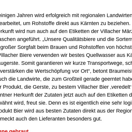
 einigen Jahren wird erfolgreich mit regionalen Landwirte
rbeitet, um Rohstoffe direkt aus Kärnten zu beziehen.
rkunft wird nun auch auf den Etiketten der Villacher Mär
chen angeführt. „Unsere Qualitätsbiere und die Sortenvi
großer Sorgfalt beim Brauen und Rohstoffen von höchste
Villacher Biere verwenden wir bestes Quellwasser aus K
ugerste. Somit garantieren wir kurze Transportwege, sc
verstärken die Wertschöpfung vor Ort“, betont Braumeis
ch die Landwirte, die zum Großteil gerade geerntet hab
hr Produkt, die Gerste, zu bestem Villacher Bier ‚veredelt‘
ntner Herkunft der Zutaten jetzt auch auf den Etiketten d
ähnt wird, freut sie. Denn es ist eigentlich eine sehr lo
dukt Bier wird aus besten Zutaten direkt aus der Regio
meckt auch den Lieferanten besonders gut.
nne gebraut