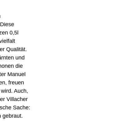
n
 Diese
zen 0,5l
elfalt
r Qualität.
ärnten und
honen die
ter Manuel
en, freuen
 wird. Auch,
er Villacher
gische Sache:
n gebraut.