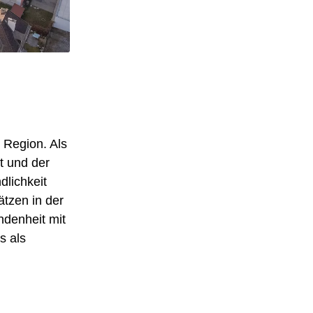
n Region. Als
t und der
lichkeit
tzen in der
ndenheit mit
s als