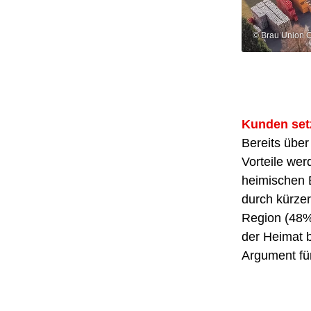
© Brau Union Ö
Kunden setz
Bereits über
Vorteile wer
heimischen 
durch kürzer
Region (48%)
der Heimat 
Argument für