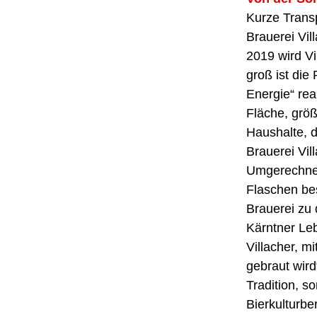
Kurze Trans
Brauerei Vil
2019 wird Vi
groß ist die
Energie“ rea
Fläche, größ
Haushalte, d
Brauerei Vi
Umgerechnet
Flaschen bes
Brauerei zu 
Kärntner Leb
Villacher, m
gebraut wird
Tradition, s
Bierkulturbe