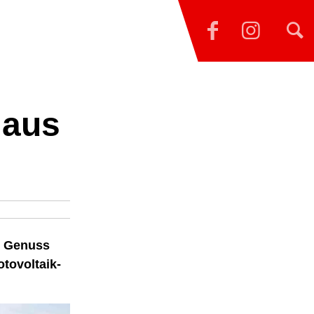
 aus
n Genuss
otovoltaik-