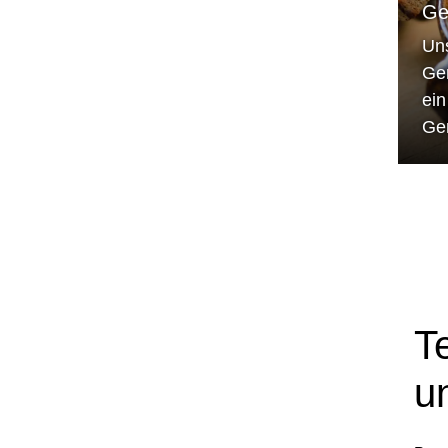
Ge
Un
Ge
ei
Ge
T
u