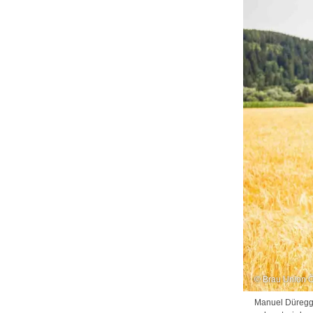
© Brau Union Ö
Manuel Düregger