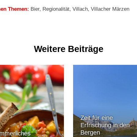
sen Themen:
Bier
,
Regionalität
,
Villach
,
Villacher Märzen
Weitere Beiträge
Zeit für eine
Erfrischung in den
Bergen
mmerliches