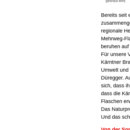
gebraut wird.
Bereits seit
zusammengea
regionale He
Mehrweg-Flas
beruhen auf 
Für unsere 
Kärntner Bra
Umwelt und 
Düregger. Au
sich, dass i
dass die Kär
Flaschen erw
Das Naturpro
Und das sch
Von der So