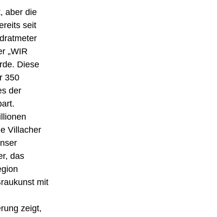
, aber die
reits seit
adratmeter
er „WIR
urde. Diese
r 350
es der
art.
llionen
e Villacher
unser
er, das
egion
Braukunst mit
rung zeigt,