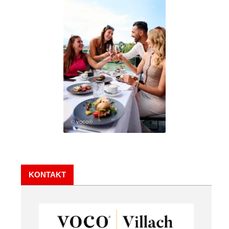
© voco®
KONTAKT