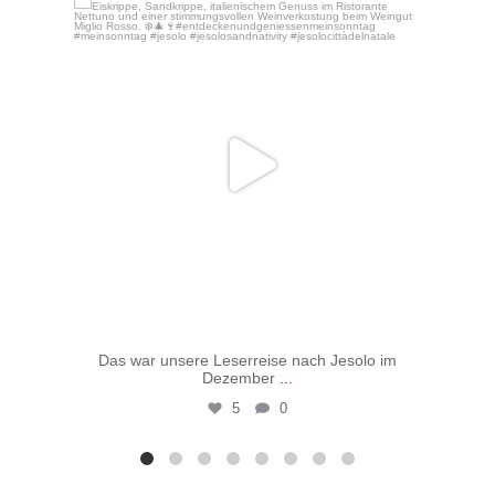
Dez. 16
Das war unsere Leserreise nach Jesolo im
Vo
Dezember
...
5
0