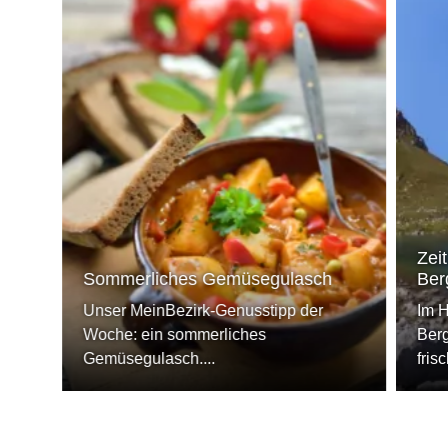
Zeit
Sommerliches Gemüsegulasch
Ber
Unser MeinBezirk-Genusstipp der
Im H
Woche: ein sommerliches
Berg
Gemüsegulasch....
fris