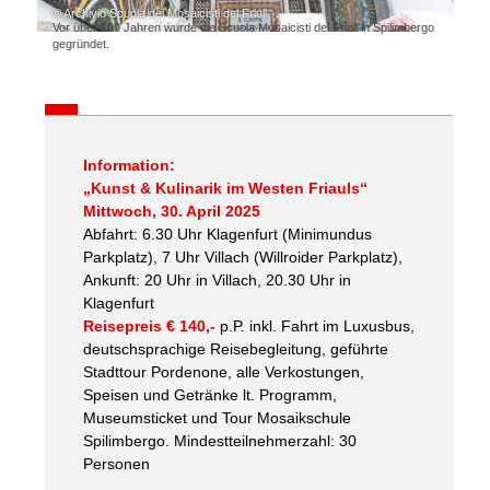
© Archivio Scuola dei Mosaicisti del Friuli
Vor über 100 Jahren wurde die Scuola Mosaicisti del Friuli in Spilimbergo
gegründet.
Information:
„Kunst & Kulinarik im Westen Friauls“
Mittwoch, 30. April 2025
Abfahrt: 6.30 Uhr Klagenfurt (Minimundus
Parkplatz), 7 Uhr Villach (Willroider Parkplatz),
Ankunft: 20 Uhr in Villach, 20.30 Uhr in
Klagenfurt
Reisepreis € 140,-
p.P. inkl. Fahrt im Luxusbus,
deutschsprachige Reisebegleitung, geführte
Stadttour Pordenone, alle Verkostungen,
Speisen und Getränke lt. Programm,
Museumsticket und Tour Mosaikschule
Spilimbergo. Mindestteilnehmerzahl: 30
Personen