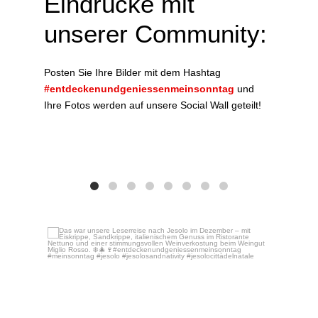
Eindrücke mit
unserer Community:
Posten Sie Ihre Bilder mit dem Hashtag
#entdeckenundgeniessenmeinsonntag
und
Ihre Fotos werden auf unsere Social Wall geteilt!
Das w
Dez. 16