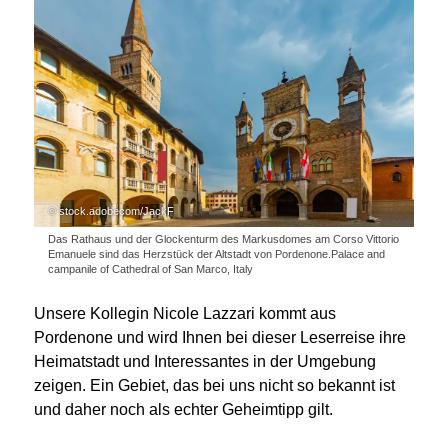
© stock.adobecom/JackF
Das Rathaus und der Glockenturm des Markusdomes am Corso Vittorio
Emanuele sind das Herzstück der Altstadt von Pordenone.Palace and
campanile of Cathedral of San Marco, Italy
Unsere Kollegin Nicole Lazzari kommt aus
Pordenone und wird Ihnen bei dieser Leserreise ihre
Heimatstadt und Interessantes in der Umgebung
zeigen. Ein Gebiet, das bei uns nicht so bekannt ist
und daher noch als echter Geheimtipp gilt.