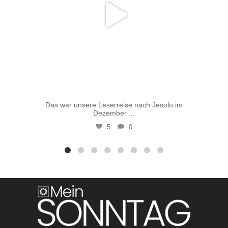
Das war unsere Leserreise nach Jesolo im
Vo
Dezember
...
5
0