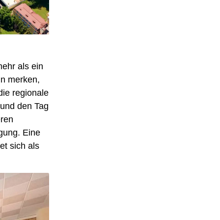
mehr als ein
nn merken,
die regionale
n und den Tag
eren
gung. Eine
t sich als