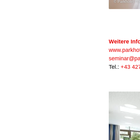
© Parkhotel Pö
Weitere Inf
www.parkhot
seminar@par
Tel.:
+43 42