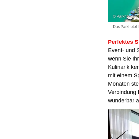
© Parkhotel Pö
Das Parkhotel l
Perfektes 
Event- und 
wenn Sie Ihr
Kulinarik ke
mit einem Sp
Monaten ste
Verbindung I
wunderbar an