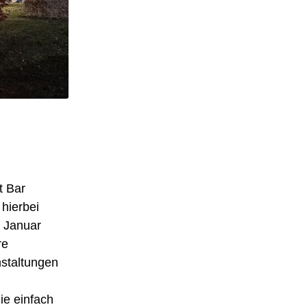
t Bar
hierbei
s Januar
re
nstaltungen
ie einfach