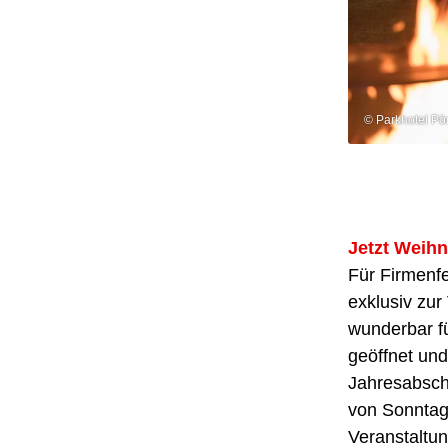
© Parkhotel Pö
Jetzt Weih
Für Firmenf
exklusiv zur
wunderbar fü
geöffnet und
Jahresabschl
von Sonntag
Veranstaltu