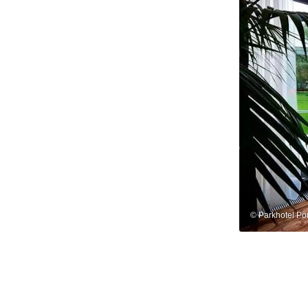
© Parkhotel Pö