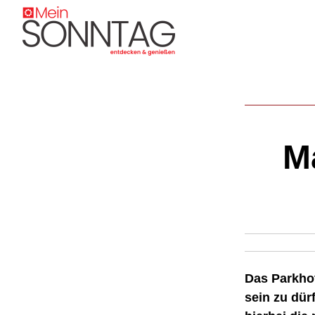
M
Das Parkhot
sein zu dür