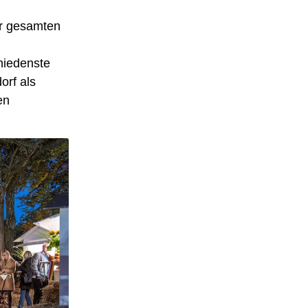
er gesamten
hiedenste
orf als
en