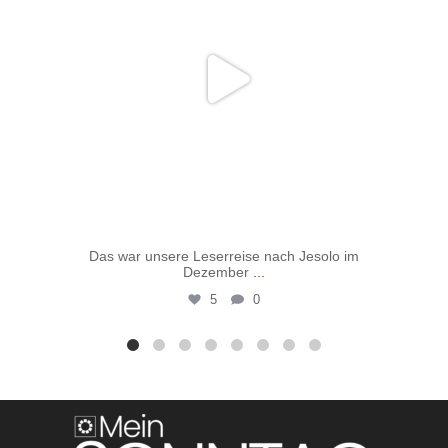
Das war unsere Leserreise nach Jesolo im
Vo
Dezember
...
5
0