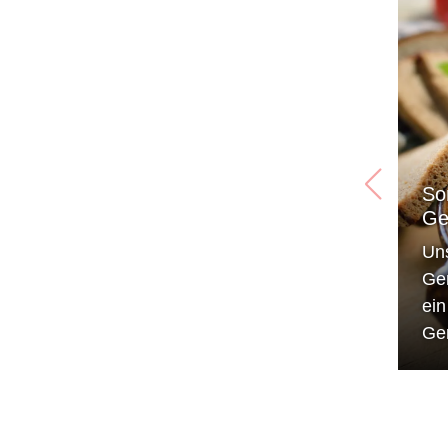
So
Ge
Un
Ge
ei
Ge