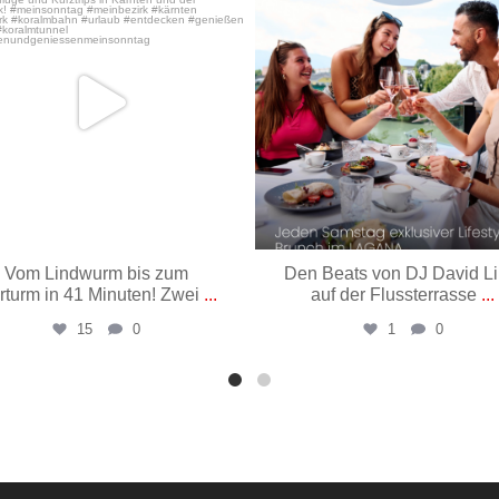
Vom Lindwurm bis zum
Den Beats von DJ David L
rturm in 41 Minuten! Zwei
...
auf der Flussterrasse
...
15
0
1
0