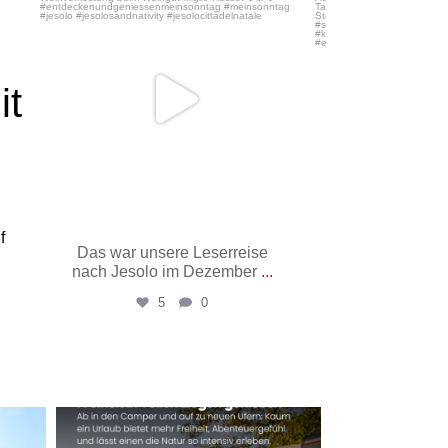
it
f
Das war unsere Leserreise
Vom Lindwu
nach Jesolo im Dezember
...
Uhrturm in 41 
5
0
15
Mai 26