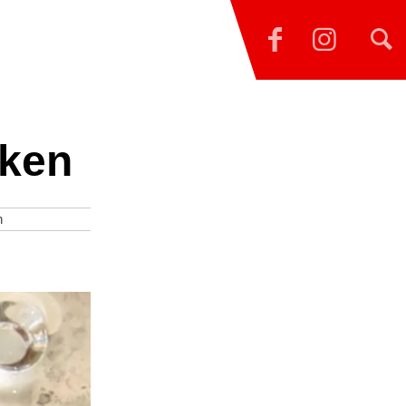
cken
n