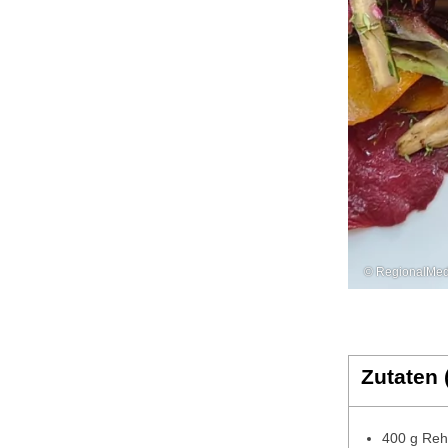
© RegionalMed
Zutaten 
400 g Reh