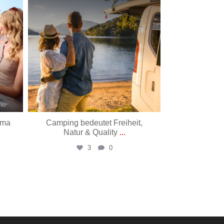
ima
Camping bedeutet Freiheit,
Der unbek
Natur & Quality
...
dieses Zit
3
0