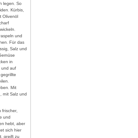
h legen. So
iden. Kürbis,
t Olivenöl
charf
wickeln.
raspeln und
hen. Für das
ssig, Salz und
s Gemüse
ken in
 und auf
gegrillte
ilen.
ben. Mit
, mit Salz und
 frischer,
re und
en hebt, aber
et sich hier
, greift zu