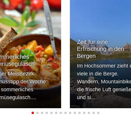
Zeit für eine
Erfrischung in den
Bergen
mmerliches
müsegulasch
Im Hochsommer zieht 
ser MeinBezirk-
viele in die Berge.
nusstipp der Woche:
Wandern, Mountainbik
n sommerliches
die frische Luft genieß
müsegulasch....
und si...