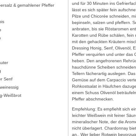
und für 30 Minuten ins Gefrierfac
ersalz & gemahlener Pfeffer
lässt es sich später fein aufschne
Pilze und Chicorée schneiden, mi
bis
bepinseln, salzen und pfeffern. S
anbraten, bis sie Röstaromen ent
e
Karotten und Rübe schälen, fein 
e
mit den gehackten Kräutern misc
n
Dressing Honig, Senf, Olivenöl, E
Pfeffer verquirlen und unter da
heben. Den angefrorenen Rehrüc
äuter
hauchdünne Scheiben schneiden
g
Tellern fächerartig auslegen. Das 
er Senf
Gemüse auf dem Carpaccio verte
Rohkostsalat in Häufchen dazuge
weinessig
einem Schuss Olivenöl beträufeln
ig-Weißbrot
Pfeffer abschmecken.
Empfehlung: Es empfiehlt sich ein
leichter Weißwein mit feiner Säu
mineralischer Note, der die Arom
nicht überlagert. Chardonnay biet
an.. Wer lieber Rotwein bevorzugt