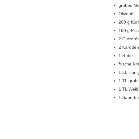
grobes Me
Olivenöl
200 g Kür
150 g Pilz
2 Chicoré
2 Karotte
1 Rübe
frische Kr
1 EL Honi
1 TL grob
1 TL Weiß
1 Sauerte