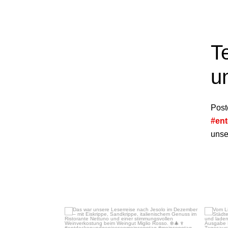
T
u
Post
#en
unser
Dez. 16