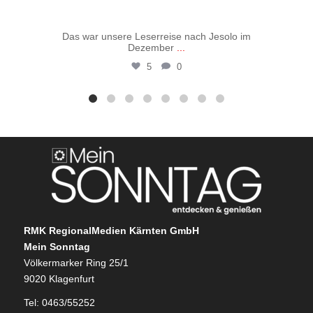
Das war unsere Leserreise nach Jesolo im
Vo
Dezember
...
5
0
RMK RegionalMedien Kärnten GmbH
Mein Sonntag
Völkermarker Ring 25/1
9020 Klagenfurt
Tel: 0463/55252