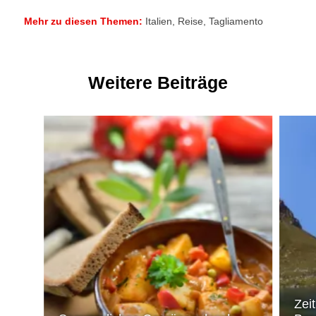
Mehr zu diesen Themen:
Italien
,
Reise
,
Tagliamento
Weitere Beiträge
Zeit