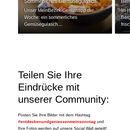
Sommerliches Gemüsegulasch
Ber
Unser MeinBezirk-Genusstipp der
Im H
Woche: ein sommerliches
Berg
Gemüsegulasch....
fris
Teilen Sie Ihre
Eindrücke mit
unserer Community:
Posten Sie Ihre Bilder mit dem Hashtag
#entdeckenundgeniessenmeinsonntag
und
Ihre Fotos werden auf unsere Social Wall geteilt!